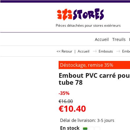
Pièces détachées pour stores extérieurs
Accueil
Treuils
<< Retour
|
Accueil
Embouts
Embo
Déstockage, remise 35%
Embout PVC carré pou
tube 78
-35%
€
16.00
€
10.40
Délai de livraison:
3-5 jours
En stock